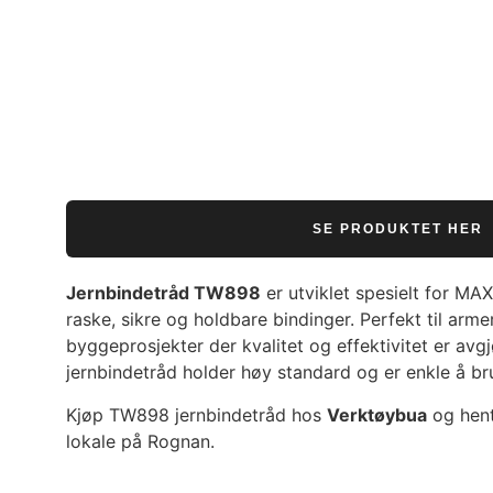
SE PRODUKTET HER
Jernbindetråd TW898
er utviklet spesielt for MA
raske, sikre og holdbare bindinger. Perfekt til arm
byggeprosjekter der kvalitet og effektivitet er avg
jernbindetråd holder høy standard og er enkle å b
Kjøp TW898 jernbindetråd hos
Verktøybua
og hent
lokale på Rognan.