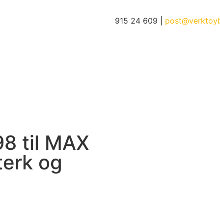
915 24 609 |
post@verktoy
8 til MAX
terk og