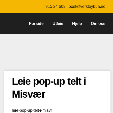
915 24 609 |
post@verktoybua.no
Forside
Utleie
Hjelp
Om oss
Leie pop-up telt i
Misvær
leie-pop-up-telt-i-misvr