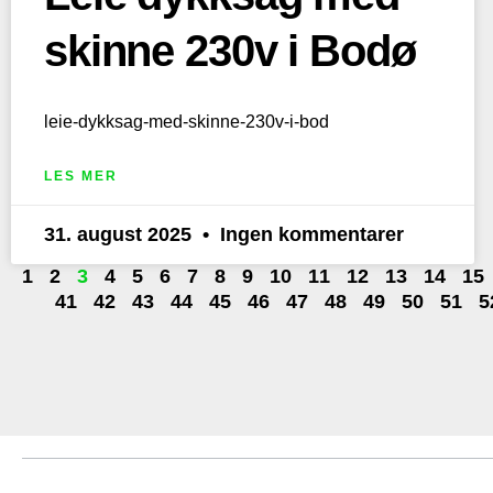
skinne 230v i Bodø
leie-dykksag-med-skinne-230v-i-bod
LES MER
31. august 2025
Ingen kommentarer
1
2
3
4
5
6
7
8
9
10
11
12
13
14
15
41
42
43
44
45
46
47
48
49
50
51
5