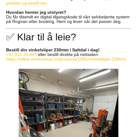
prisliste og bestill her
.
Hvordan henter jeg utstyret?
Du får tilsendt en digital tilgangskode til vårt selvbetjente system
på Rognan etter booking. Hent og lever når det passer deg.
✅ Klar til å leie?
Bestill din vinkelsliper 230mm i Saltdal i dag!
+47 915 24 609
eller bestill direkte på nettsiden:
https://utleie.verktoybua.no/products/1091/vinkelsliper-230mm