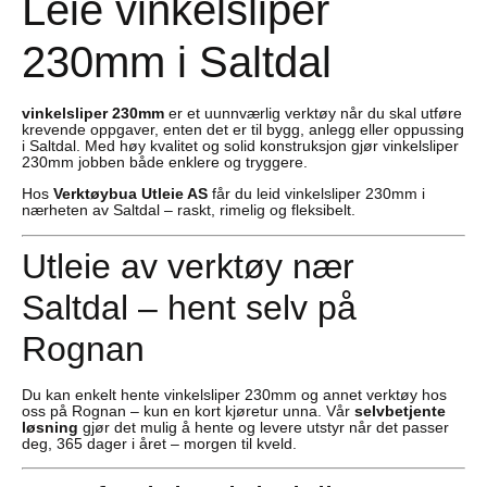
Leie vinkelsliper
230mm i Saltdal
vinkelsliper 230mm
er et uunnværlig verktøy når du skal utføre
krevende oppgaver, enten det er til bygg, anlegg eller oppussing
i Saltdal. Med høy kvalitet og solid konstruksjon gjør vinkelsliper
230mm jobben både enklere og tryggere.
Hos
Verktøybua Utleie AS
får du leid vinkelsliper 230mm i
nærheten av Saltdal – raskt, rimelig og fleksibelt.
Utleie av verktøy nær
Saltdal – hent selv på
Rognan
Du kan enkelt hente vinkelsliper 230mm og annet verktøy hos
oss på Rognan – kun en kort kjøretur unna. Vår
selvbetjente
løsning
gjør det mulig å hente og levere utstyr når det passer
deg, 365 dager i året – morgen til kveld.