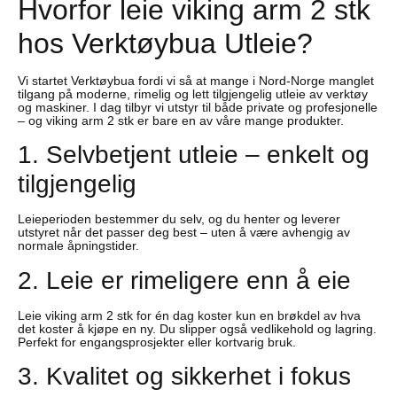
Hvorfor leie viking arm 2 stk
hos Verktøybua Utleie?
Vi startet Verktøybua fordi vi så at mange i Nord-Norge manglet
tilgang på moderne, rimelig og lett tilgjengelig utleie av verktøy
og maskiner. I dag tilbyr vi utstyr til både private og profesjonelle
– og viking arm 2 stk er bare en av våre mange produkter.
1. Selvbetjent utleie – enkelt og
tilgjengelig
Leieperioden bestemmer du selv, og du henter og leverer
utstyret når det passer deg best – uten å være avhengig av
normale åpningstider.
2. Leie er rimeligere enn å eie
Leie viking arm 2 stk for én dag koster kun en brøkdel av hva
det koster å kjøpe en ny. Du slipper også vedlikehold og lagring.
Perfekt for engangsprosjekter eller kortvarig bruk.
3. Kvalitet og sikkerhet i fokus