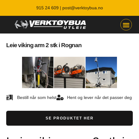
915 24 609 |
post@verktoybua.no
Leie viking arm 2 stk i Rognan
Bestill når som helst
Hent og lever når det passer deg
SE PRODUKTET HER