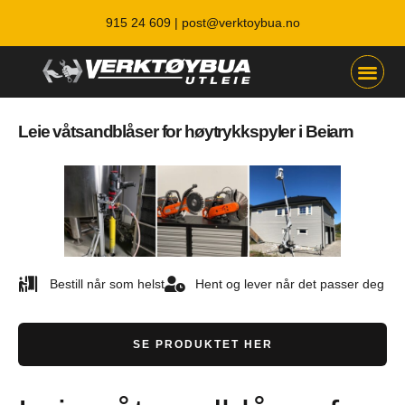
915 24 609 |
post@verktoybua.no
Leie våtsandblåser for høytrykkspyler i Beiarn
Bestill når som helst
Hent og lever når det passer deg
SE PRODUKTET HER