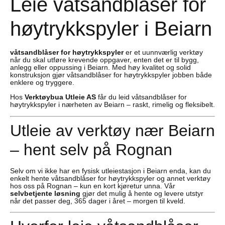
Leie våtsandblåser for
høytrykkspyler i Beiarn
våtsandblåser for høytrykkspyler
er et uunnværlig verktøy
når du skal utføre krevende oppgaver, enten det er til bygg,
anlegg eller oppussing i Beiarn. Med høy kvalitet og solid
konstruksjon gjør våtsandblåser for høytrykkspyler jobben både
enklere og tryggere.
Hos
Verktøybua Utleie AS
får du leid våtsandblåser for
høytrykkspyler i nærheten av Beiarn – raskt, rimelig og fleksibelt.
Utleie av verktøy nær Beiarn
– hent selv på Rognan
Selv om vi ikke har en fysisk utleiestasjon i Beiarn enda, kan du
enkelt hente våtsandblåser for høytrykkspyler og annet verktøy
hos oss på Rognan – kun en kort kjøretur unna. Vår
selvbetjente løsning
gjør det mulig å hente og levere utstyr
når det passer deg, 365 dager i året – morgen til kveld.