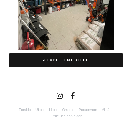
SELVBETJENT UTLEIE
Forside
Utleie
Hjelp
Om oss
Personvern
Vilkår
Alle utleieobjekter