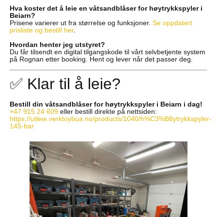
Hva koster det å leie en våtsandblåser for høytrykkspyler i
Beiarn?
Prisene varierer ut fra størrelse og funksjoner.
Se oppdatert
prisliste og bestill her
.
Hvordan henter jeg utstyret?
Du får tilsendt en digital tilgangskode til vårt selvbetjente system
på Rognan etter booking. Hent og lever når det passer deg.
✅ Klar til å leie?
Bestill din våtsandblåser for høytrykkspyler i Beiarn i dag!
+47 915 24 609
eller bestill direkte på nettsiden:
https://utleie.verktoybua.no/products/1040/h%C3%B8ytrykkspyler-
145-bar