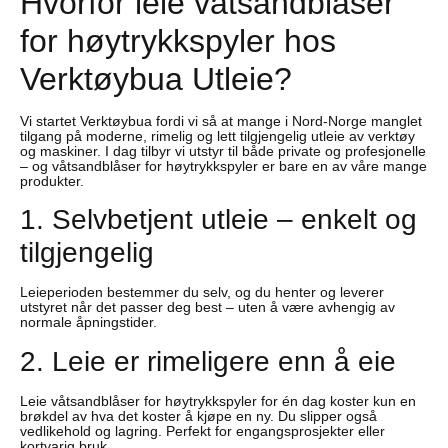
Hvorfor leie våtsandblåser
for høytrykkspyler hos
Verktøybua Utleie?
Vi startet Verktøybua fordi vi så at mange i Nord-Norge manglet
tilgang på moderne, rimelig og lett tilgjengelig utleie av verktøy
og maskiner. I dag tilbyr vi utstyr til både private og profesjonelle
– og våtsandblåser for høytrykkspyler er bare en av våre mange
produkter.
1. Selvbetjent utleie – enkelt og
tilgjengelig
Leieperioden bestemmer du selv, og du henter og leverer
utstyret når det passer deg best – uten å være avhengig av
normale åpningstider.
2. Leie er rimeligere enn å eie
Leie våtsandblåser for høytrykkspyler for én dag koster kun en
brøkdel av hva det koster å kjøpe en ny. Du slipper også
vedlikehold og lagring. Perfekt for engangsprosjekter eller
kortvarig bruk.