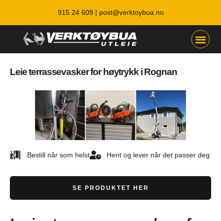
915 24 609 |
post@verktoybua.no
Leie terrassevasker for høytrykk i Rognan
Bestill når som helst
Hent og lever når det passer deg
SE PRODUKTET HER