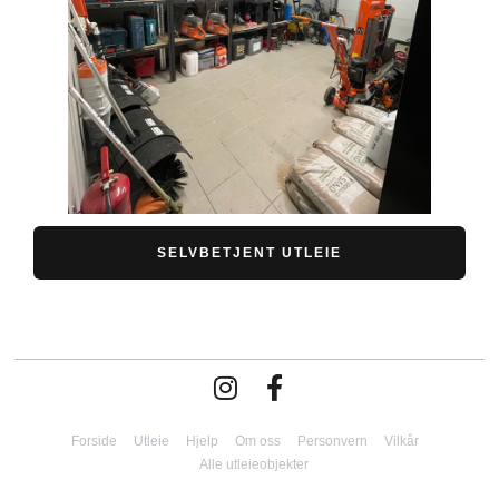
SELVBETJENT UTLEIE
Forside
Utleie
Hjelp
Om oss
Personvern
Vilkår
Alle utleieobjekter