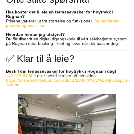
Hva koster det å leie en terrassevasker for høytrykk i
Rognan?
Prisene varierer ut fra størrelse og funksjoner.
Se oppdatert
prisliste og bestill her
.
Hvordan henter jeg utstyret?
Du får tilsendt en digital tilgangskode til vårt selvbetjente system
på Rognan etter booking. Hent og lever når det passer deg.
✅ Klar til å leie?
Bestill din terrassevasker for høytrykk i Rognan i dag!
+47 915 24 609
eller bestill direkte på nettsiden:
https://utleie.verktoybua.no/products/1040/h%C3%B8ytrykkspyler-
145-bar