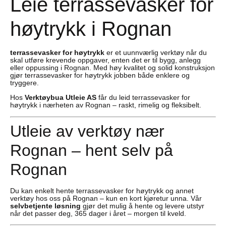
Leie terrassevasker for
høytrykk i Rognan
terrassevasker for høytrykk
er et uunnværlig verktøy når du
skal utføre krevende oppgaver, enten det er til bygg, anlegg
eller oppussing i Rognan. Med høy kvalitet og solid konstruksjon
gjør terrassevasker for høytrykk jobben både enklere og
tryggere.
Hos
Verktøybua Utleie AS
får du leid terrassevasker for
høytrykk i nærheten av Rognan – raskt, rimelig og fleksibelt.
Utleie av verktøy nær
Rognan – hent selv på
Rognan
Du kan enkelt hente terrassevasker for høytrykk og annet
verktøy hos oss på Rognan – kun en kort kjøretur unna. Vår
selvbetjente løsning
gjør det mulig å hente og levere utstyr
når det passer deg, 365 dager i året – morgen til kveld.