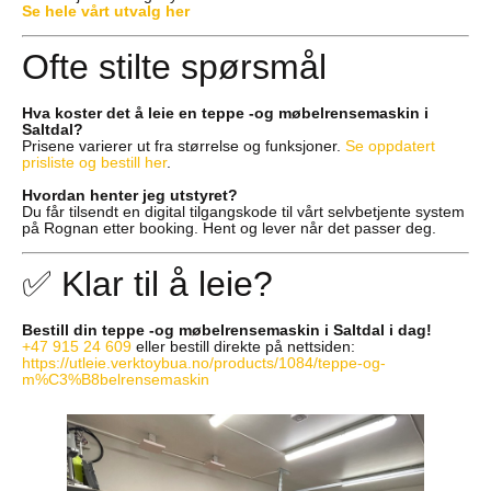
Se hele vårt utvalg her
Ofte stilte spørsmål
Hva koster det å leie en teppe -og møbelrensemaskin i
Saltdal?
Prisene varierer ut fra størrelse og funksjoner.
Se oppdatert
prisliste og bestill her
.
Hvordan henter jeg utstyret?
Du får tilsendt en digital tilgangskode til vårt selvbetjente system
på Rognan etter booking. Hent og lever når det passer deg.
✅ Klar til å leie?
Bestill din teppe -og møbelrensemaskin i Saltdal i dag!
+47 915 24 609
eller bestill direkte på nettsiden:
https://utleie.verktoybua.no/products/1084/teppe-og-
m%C3%B8belrensemaskin