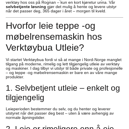
verktøy hos oss på Rognan – kun en kort kjøretur unna. Vår
selvbetjente løsning
gjør det mulig å hente og levere utstyr
når det passer deg, 365 dager i året – morgen til kveld.
Hvorfor leie teppe -og
møbelrensemaskin hos
Verktøybua Utleie?
Vi startet Verktøybua fordi vi så at mange i Nord-Norge manglet
tilgang på moderne, rimelig og lett tilgjengelig utleie av verktøy
og maskiner. I dag tilbyr vi utstyr til både private og profesjonelle
– og teppe -og møbelrensemaskin er bare en av våre mange
produkter.
1. Selvbetjent utleie – enkelt og
tilgjengelig
Leieperioden bestemmer du selv, og du henter og leverer
utstyret når det passer deg best – uten å være avhengig av
normale åpningstider.
2. Leie er rimeligere enn å eie