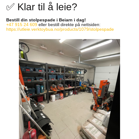
✅ Klar til å leie?
Bestill din stolpespade i Beiarn i dag!
+47 915 24 609
eller bestill direkte på nettsiden:
https://utleie.verktoybua.no/products/1079/stolpespade