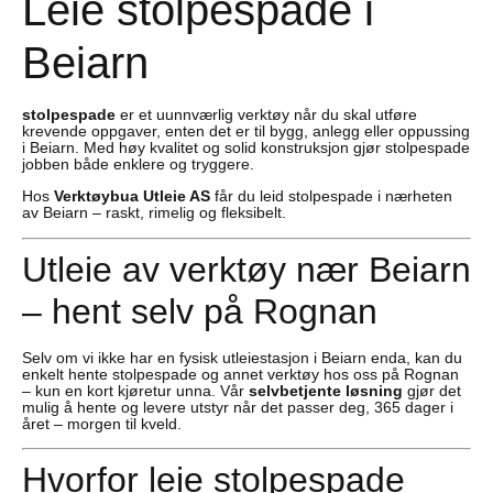
Leie stolpespade i
Beiarn
stolpespade
er et uunnværlig verktøy når du skal utføre
krevende oppgaver, enten det er til bygg, anlegg eller oppussing
i Beiarn. Med høy kvalitet og solid konstruksjon gjør stolpespade
jobben både enklere og tryggere.
Hos
Verktøybua Utleie AS
får du leid stolpespade i nærheten
av Beiarn – raskt, rimelig og fleksibelt.
Utleie av verktøy nær Beiarn
– hent selv på Rognan
Selv om vi ikke har en fysisk utleiestasjon i Beiarn enda, kan du
enkelt hente stolpespade og annet verktøy hos oss på Rognan
– kun en kort kjøretur unna. Vår
selvbetjente løsning
gjør det
mulig å hente og levere utstyr når det passer deg, 365 dager i
året – morgen til kveld.
Hvorfor leie stolpespade