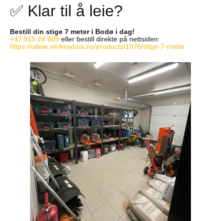
✅ Klar til å leie?
Bestill din stige 7 meter i Bodø i dag!
+47 915 24 609
eller bestill direkte på nettsiden:
https://utleie.verktoybua.no/products/1076/stige-7-meter