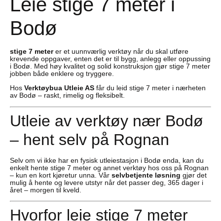
Leie stige 7 meter i
Bodø
stige 7 meter
er et uunnværlig verktøy når du skal utføre
krevende oppgaver, enten det er til bygg, anlegg eller oppussing
i Bodø. Med høy kvalitet og solid konstruksjon gjør stige 7 meter
jobben både enklere og tryggere.
Hos
Verktøybua Utleie AS
får du leid stige 7 meter i nærheten
av Bodø – raskt, rimelig og fleksibelt.
Utleie av verktøy nær Bodø
– hent selv på Rognan
Selv om vi ikke har en fysisk utleiestasjon i Bodø enda, kan du
enkelt hente stige 7 meter og annet verktøy hos oss på Rognan
– kun en kort kjøretur unna. Vår
selvbetjente løsning
gjør det
mulig å hente og levere utstyr når det passer deg, 365 dager i
året – morgen til kveld.
Hvorfor leie stige 7 meter