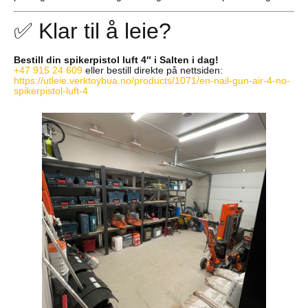
✅ Klar til å leie?
Bestill din spikerpistol luft 4″ i Salten i dag!
+47 915 24 609
eller bestill direkte på nettsiden:
https://utleie.verktoybua.no/products/1071/en-nail-gun-air-4-no-
spikerpistol-luft-4