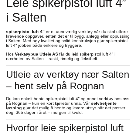
Leie spikerpistol luft 4″
i Salten
spikerpistol luft 4″
er et uunnværlig verktøy når du skal utføre
krevende oppgaver, enten det er til bygg, anlegg eller oppussing
i Salten. Med høy kvalitet og solid konstruksjon gjør spikerpistol
luft 4″ jobben både enklere og tryggere.
Hos
Verktøybua Utleie AS
får du leid spikerpistol luft 4″ i
nærheten av Salten – raskt, rimelig og fleksibelt.
Utleie av verktøy nær Salten
– hent selv på Rognan
Du kan enkelt hente spikerpistol luft 4″ og annet verktøy hos oss
på Rognan – kun en kort kjøretur unna. Vår
selvbetjente
løsning
gjør det mulig å hente og levere utstyr når det passer
deg, 365 dager i året – morgen til kveld.
Hvorfor leie spikerpistol luft