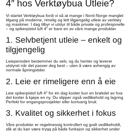
4″ hos Verktøybua Utleie?
Vi startet Verktøybua fordi vi så at mange i Nord-Norge manglet
tilgang på moderne, rimelig og lett tilgjengelig utleie av verktøy
og maskiner. I dag tilbyr vi utstyr til både private og profesjonelle
– og spikerpistol luft 4″ er bare en av våre mange produkter.
1. Selvbetjent utleie – enkelt og
tilgjengelig
Leieperioden bestemmer du selv, og du henter og leverer
utstyret når det passer deg best – uten å være avhengig av
normale åpningstider.
2. Leie er rimeligere enn å eie
Leie spikerpistol luft 4″ for én dag koster kun en brøkdel av hva
det koster å kjøpe en ny. Du slipper også vedlikehold og lagring.
Perfekt for engangsprosjekter eller kortvarig bruk.
3. Kvalitet og sikkerhet i fokus
Våre produkter er regelmessig kontrollert og godt vedlikeholdt,
slik at du kan være trygg på både funksjon og sikkerhet under