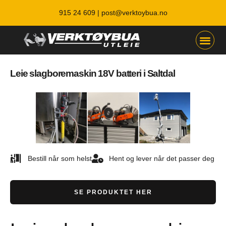
915 24 609 |
post@verktoybua.no
Leie slagboremaskin 18V batteri i Saltdal
Bestill når som helst
Hent og lever når det passer deg
SE PRODUKTET HER