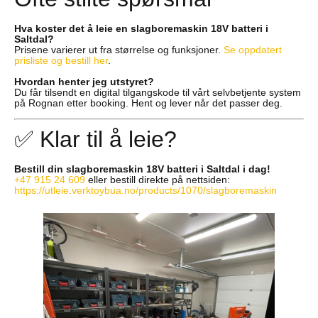
Hva koster det å leie en slagboremaskin 18V batteri i
Saltdal?
Prisene varierer ut fra størrelse og funksjoner.
Se oppdatert
prisliste og bestill her
.
Hvordan henter jeg utstyret?
Du får tilsendt en digital tilgangskode til vårt selvbetjente system
på Rognan etter booking. Hent og lever når det passer deg.
✅ Klar til å leie?
Bestill din slagboremaskin 18V batteri i Saltdal i dag!
+47 915 24 609
eller bestill direkte på nettsiden:
https://utleie.verktoybua.no/products/1070/slagboremaskin