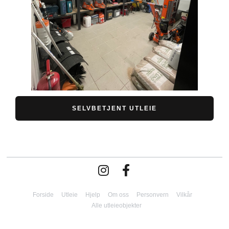
SELVBETJENT UTLEIE
Forside
Utleie
Hjelp
Om oss
Personvern
Vilkår
Alle utleieobjekter