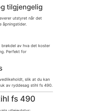
og tilgjengelig
verer utstyret når det
 åpningstider.
n brøkdel av hva det koster
ng. Perfekt for
s
edlikeholdt, slik at du kan
uk av ryddesag stihl fs 490.
ihl fs 490
tvalg utleieutstyr: