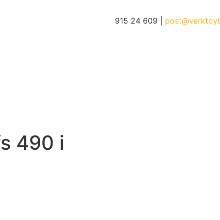
915 24 609 |
post@verktoy
fs 490 i