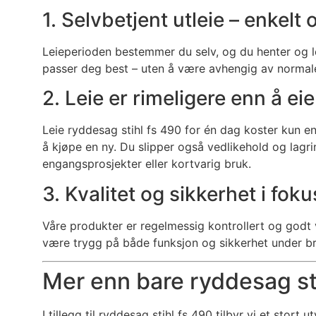
1. Selvbetjent utleie – enkelt 
Leieperioden bestemmer du selv, og du henter og le
passer deg best – uten å være avhengig av normale
2. Leie er rimeligere enn å eie
Leie ryddesag stihl fs 490 for én dag koster kun e
å kjøpe en ny. Du slipper også vedlikehold og lagri
engangsprosjekter eller kortvarig bruk.
3. Kvalitet og sikkerhet i foku
Våre produkter er regelmessig kontrollert og godt v
være trygg på både funksjon og sikkerhet under br
Mer enn bare ryddesag st
I tillegg til ryddesag stihl fs 490 tilbyr vi et stort u