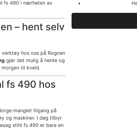
hl fs 490 i nærheten av
He
ten – hent selv
t verktøy hos oss på Rognan
ng
gjør det mulig å hente og
 morgen til kveld.
hl fs 490 hos
Norge manglet tilgang på
øy og maskiner. I dag tilbyr
desag stihl fs 490 er bare en