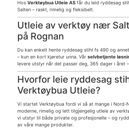
Hos
Verktøybua Utleie AS
får du leid ryddesag sti
Salten – raskt, rimelig og fleksibelt.
Utleie av verktøy nær Sal
på Rognan
Du kan enkelt hente ryddesag stihl fs 490 og anne
– kun en kort kjøretur unna. Vår
selvbetjente løsni
levere utstyr når det passer deg, 365 dager i året –
Hvorfor leie ryddesag sti
Verktøybua Utleie?
Vi startet Verktøybua fordi vi så at mange i Nord-
moderne, rimelig og lett tilgjengelig utleie av verkt
vi utstyr til både private og profesjonelle – og ryd
av våre mange produkter.