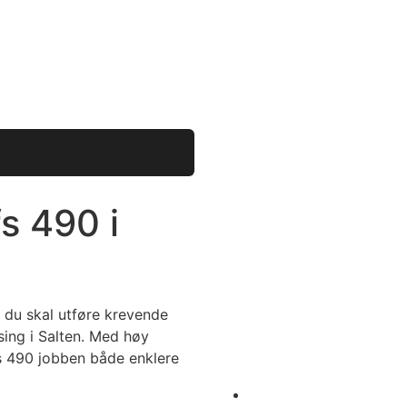
fs 490 i
 du skal utføre krevende
sing i Salten. Med høy
fs 490 jobben både enklere