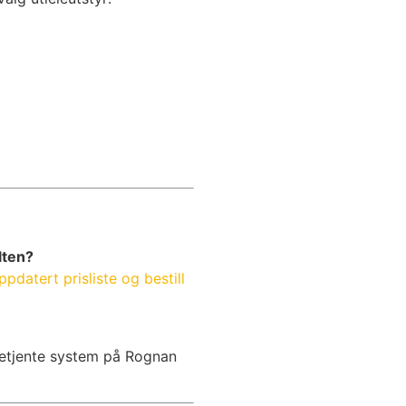
lten?
ppdatert prisliste og bestill
lvbetjente system på Rognan