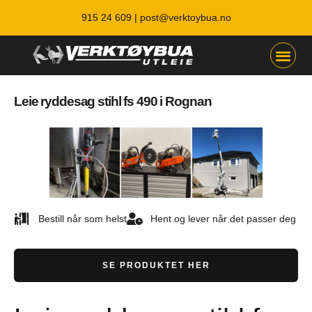
915 24 609 |
post@verktoybua.no
Leie ryddesag stihl fs 490 i Rognan
Bestill når som helst
Hent og lever når det passer deg
SE PRODUKTET HER