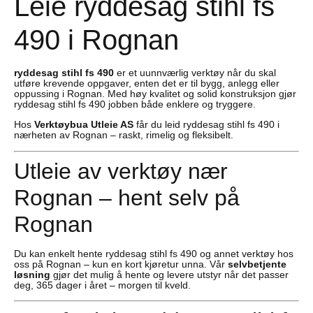
Leie ryddesag stihl fs
490 i Rognan
ryddesag stihl fs 490
er et uunnværlig verktøy når du skal
utføre krevende oppgaver, enten det er til bygg, anlegg eller
oppussing i Rognan. Med høy kvalitet og solid konstruksjon gjør
ryddesag stihl fs 490 jobben både enklere og tryggere.
Hos
Verktøybua Utleie AS
får du leid ryddesag stihl fs 490 i
nærheten av Rognan – raskt, rimelig og fleksibelt.
Utleie av verktøy nær
Rognan – hent selv på
Rognan
Du kan enkelt hente ryddesag stihl fs 490 og annet verktøy hos
oss på Rognan – kun en kort kjøretur unna. Vår
selvbetjente
løsning
gjør det mulig å hente og levere utstyr når det passer
deg, 365 dager i året – morgen til kveld.