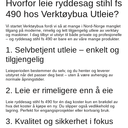
Hvorfor leie ryddesag stihl fs
490 hos Verktøybua Utleie?
Vi startet Verktøybua fordi vi så at mange i Nord-Norge manglet
tilgang på moderne, rimelig og lett tilgjengelig utleie av verktøy
og maskiner. I dag tilbyr vi utstyr til både private og profesjonelle
– og ryddesag stihl fs 490 er bare en av våre mange produkter.
1. Selvbetjent utleie – enkelt og
tilgjengelig
Leieperioden bestemmer du selv, og du henter og leverer
utstyret når det passer deg best – uten å være avhengig av
normale åpningstider.
2. Leie er rimeligere enn å eie
Leie ryddesag stihl fs 490 for én dag koster kun en brøkdel av
hva det koster å kjøpe en ny. Du slipper også vedlikehold og
lagring. Perfekt for engangsprosjekter eller kortvarig bruk.
3. Kvalitet og sikkerhet i fokus