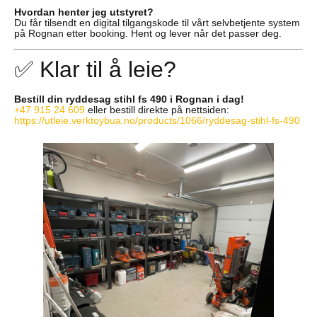
Hvordan henter jeg utstyret?
Du får tilsendt en digital tilgangskode til vårt selvbetjente system
på Rognan etter booking. Hent og lever når det passer deg.
✅ Klar til å leie?
Bestill din ryddesag stihl fs 490 i Rognan i dag!
+47 915 24 609
eller bestill direkte på nettsiden:
https://utleie.verktoybua.no/products/1066/ryddesag-stihl-fs-490