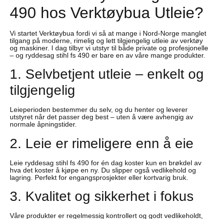
490 hos Verktøybua Utleie?
Vi startet Verktøybua fordi vi så at mange i Nord-Norge manglet
tilgang på moderne, rimelig og lett tilgjengelig utleie av verktøy
og maskiner. I dag tilbyr vi utstyr til både private og profesjonelle
– og ryddesag stihl fs 490 er bare en av våre mange produkter.
1. Selvbetjent utleie – enkelt og
tilgjengelig
Leieperioden bestemmer du selv, og du henter og leverer
utstyret når det passer deg best – uten å være avhengig av
normale åpningstider.
2. Leie er rimeligere enn å eie
Leie ryddesag stihl fs 490 for én dag koster kun en brøkdel av
hva det koster å kjøpe en ny. Du slipper også vedlikehold og
lagring. Perfekt for engangsprosjekter eller kortvarig bruk.
3. Kvalitet og sikkerhet i fokus
Våre produkter er regelmessig kontrollert og godt vedlikeholdt,