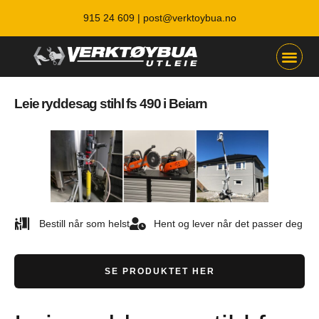
915 24 609 |
post@verktoybua.no
Leie ryddesag stihl fs 490 i Beiarn
Bestill når som helst
Hent og lever når det passer deg
SE PRODUKTET HER