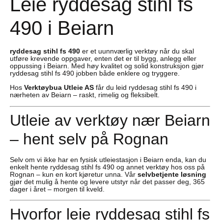
Leie ryddesag stihl fs
490 i Beiarn
ryddesag stihl fs 490
er et uunnværlig verktøy når du skal
utføre krevende oppgaver, enten det er til bygg, anlegg eller
oppussing i Beiarn. Med høy kvalitet og solid konstruksjon gjør
ryddesag stihl fs 490 jobben både enklere og tryggere.
Hos
Verktøybua Utleie AS
får du leid ryddesag stihl fs 490 i
nærheten av Beiarn – raskt, rimelig og fleksibelt.
Utleie av verktøy nær Beiarn
– hent selv på Rognan
Selv om vi ikke har en fysisk utleiestasjon i Beiarn enda, kan du
enkelt hente ryddesag stihl fs 490 og annet verktøy hos oss på
Rognan – kun en kort kjøretur unna. Vår
selvbetjente løsning
gjør det mulig å hente og levere utstyr når det passer deg, 365
dager i året – morgen til kveld.
Hvorfor leie ryddesag stihl fs