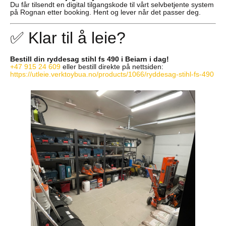
Du får tilsendt en digital tilgangskode til vårt selvbetjente system
på Rognan etter booking. Hent og lever når det passer deg.
✅ Klar til å leie?
Bestill din ryddesag stihl fs 490 i Beiarn i dag!
+47 915 24 609
eller bestill direkte på nettsiden:
https://utleie.verktoybua.no/products/1066/ryddesag-stihl-fs-490