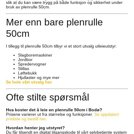
slik at du kan være trygg på både funksjon og sikkerhet under
bruk av plenrulle 50cm.
Mer enn bare plenrulle
50cm
I tillegg til plenrulle 50cm tilbyr vi et stort utvalg utleieutstyr:
Slagboremaskiner
Jordbor
Spredervogner
Stillas
Løftebukk
Hjullaster og mye mer
Se hele vårt utvalg her
Ofte stilte spørsmål
Hva koster det å leie en plenrulle 50cm i Bodø?
Prisene varierer ut fra størrelse og funksjoner.
Se oppdatert
prisliste og bestill her
.
Hvordan henter jeg utstyret?
Du får tilsendt en digital tilgangskode til vårt selvbetjente system