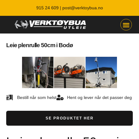
915 24 609 |
post@verktoybua.no
Leie plenrulle 50cm i Bodø
Bestill når som helst
Hent og lever når det passer deg
SE PRODUKTET HER