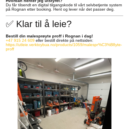
Hvordan henter jeg utstyret?
Du får tilsendt en digital tilgangskode til vårt selvbetjente system
på Rognan etter booking. Hent og lever når det passer deg.
✅ Klar til å leie?
Bestill din malesprøyte proff i Rognan i dag!
+47 915 24 609
eller bestill direkte på nettsiden:
https://utleie.verktoybua.no/products/1059/malespr%C3%B8yte-
proff