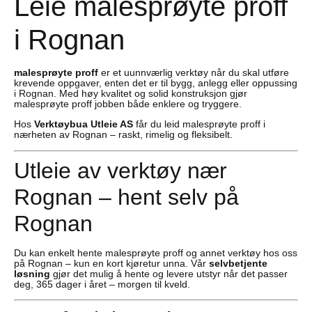
Leie malesprøyte proff
i Rognan
malesprøyte proff
er et uunnværlig verktøy når du skal utføre
krevende oppgaver, enten det er til bygg, anlegg eller oppussing
i Rognan. Med høy kvalitet og solid konstruksjon gjør
malesprøyte proff jobben både enklere og tryggere.
Hos
Verktøybua Utleie AS
får du leid malesprøyte proff i
nærheten av Rognan – raskt, rimelig og fleksibelt.
Utleie av verktøy nær
Rognan – hent selv på
Rognan
Du kan enkelt hente malesprøyte proff og annet verktøy hos oss
på Rognan – kun en kort kjøretur unna. Vår
selvbetjente
løsning
gjør det mulig å hente og levere utstyr når det passer
deg, 365 dager i året – morgen til kveld.