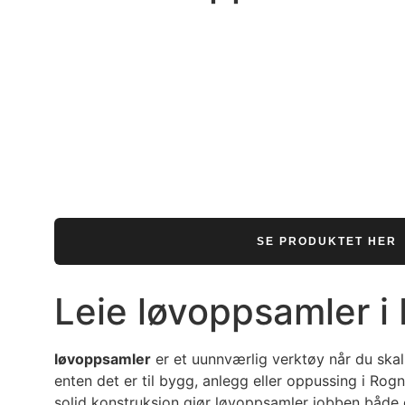
SE PRODUKTET HER
Leie løvoppsamler i
løvoppsamler
er et uunnværlig verktøy når du ska
enten det er til bygg, anlegg eller oppussing i Rog
solid konstruksjon gjør løvoppsamler jobben både 