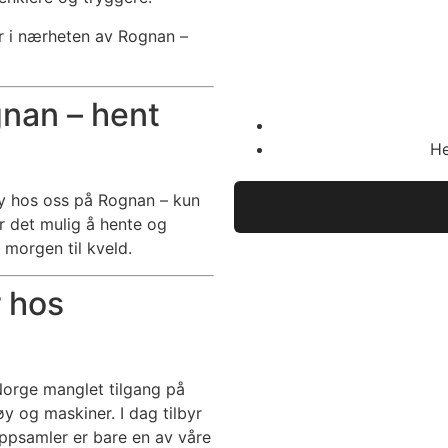
r i nærheten av Rognan –
gnan – hent
He
y hos oss på Rognan – kun
r det mulig å hente og
 morgen til kveld.
r hos
Norge manglet tilgang på
øy og maskiner. I dag tilbyr
voppsamler er bare en av våre