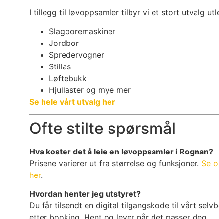
I tillegg til løvoppsamler tilbyr vi et stort utvalg utl
Slagboremaskiner
Jordbor
Spredervogner
Stillas
Løftebukk
Hjullaster og mye mer
Se hele vårt utvalg her
Ofte stilte spørsmål
Hva koster det å leie en løvoppsamler i Rognan?
Prisene varierer ut fra størrelse og funksjoner.
Se o
her
.
Hvordan henter jeg utstyret?
Du får tilsendt en digital tilgangskode til vårt se
etter booking. Hent og lever når det passer deg.