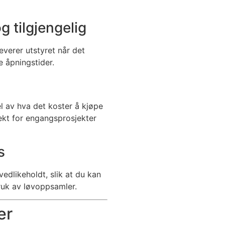
og tilgjengelig
verer utstyret når det
 åpningstider.
l av hva det koster å kjøpe
fekt for engangsprosjekter
s
edlikeholdt, slik at du kan
ruk av løvoppsamler.
er