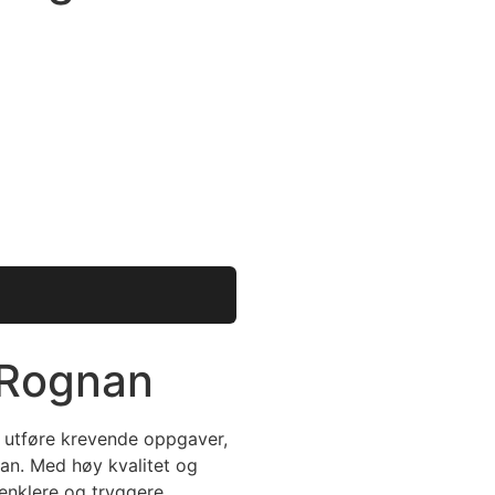
 Rognan
l utføre krevende oppgaver,
nan. Med høy kvalitet og
enklere og tryggere.