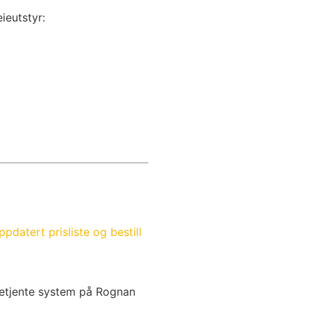
eieutstyr:
ppdatert prisliste og bestill
lvbetjente system på Rognan