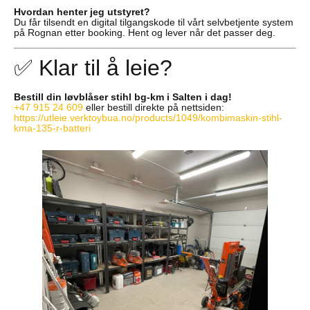
Hvordan henter jeg utstyret?
Du får tilsendt en digital tilgangskode til vårt selvbetjente system
på Rognan etter booking. Hent og lever når det passer deg.
✅ Klar til å leie?
Bestill din løvblåser stihl bg-km i Salten i dag!
+47 915 24 609
eller bestill direkte på nettsiden:
https://utleie.verktoybua.no/products/1049/kombimaskin-stihl-
kma-135-r-batteri