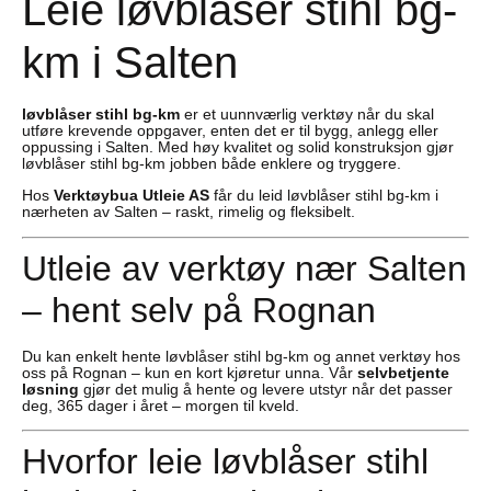
Leie løvblåser stihl bg-
km i Salten
løvblåser stihl bg-km
er et uunnværlig verktøy når du skal
utføre krevende oppgaver, enten det er til bygg, anlegg eller
oppussing i Salten. Med høy kvalitet og solid konstruksjon gjør
løvblåser stihl bg-km jobben både enklere og tryggere.
Hos
Verktøybua Utleie AS
får du leid løvblåser stihl bg-km i
nærheten av Salten – raskt, rimelig og fleksibelt.
Utleie av verktøy nær Salten
– hent selv på Rognan
Du kan enkelt hente løvblåser stihl bg-km og annet verktøy hos
oss på Rognan – kun en kort kjøretur unna. Vår
selvbetjente
løsning
gjør det mulig å hente og levere utstyr når det passer
deg, 365 dager i året – morgen til kveld.
Hvorfor leie løvblåser stihl