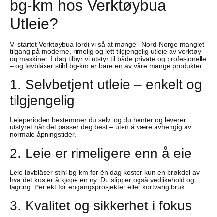
bg-km hos Verktøybua
Utleie?
Vi startet Verktøybua fordi vi så at mange i Nord-Norge manglet
tilgang på moderne, rimelig og lett tilgjengelig utleie av verktøy
og maskiner. I dag tilbyr vi utstyr til både private og profesjonelle
– og løvblåser stihl bg-km er bare en av våre mange produkter.
1. Selvbetjent utleie – enkelt og
tilgjengelig
Leieperioden bestemmer du selv, og du henter og leverer
utstyret når det passer deg best – uten å være avhengig av
normale åpningstider.
2. Leie er rimeligere enn å eie
Leie løvblåser stihl bg-km for én dag koster kun en brøkdel av
hva det koster å kjøpe en ny. Du slipper også vedlikehold og
lagring. Perfekt for engangsprosjekter eller kortvarig bruk.
3. Kvalitet og sikkerhet i fokus