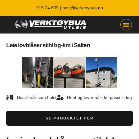
915 24 609 |
post@verktoybua.no
Leie løvblåser stihl bg-km i Salten
Bestill når som helst
Hent og lever når det passer deg
SE PRODUKTET HER