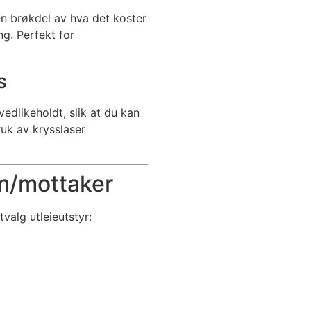
en brøkdel av hva det koster
ng. Perfekt for
s
edlikeholdt, slik at du kan
uk av krysslaser
 m/mottaker
utvalg utleieutstyr: