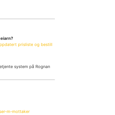
Beiarn?
ppdatert prisliste og bestill
lvbetjente system på Rognan
aser-m-mottaker