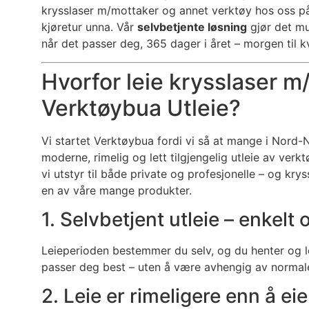
krysslaser m/mottaker og annet verktøy hos oss p
kjøretur unna. Vår
selvbetjente løsning
gjør det mu
når det passer deg, 365 dager i året – morgen til k
Hvorfor leie krysslaser 
Verktøybua Utleie?
Vi startet Verktøybua fordi vi så at mange i Nord-
moderne, rimelig og lett tilgjengelig utleie av verkt
vi utstyr til både private og profesjonelle – og kry
en av våre mange produkter.
1. Selvbetjent utleie – enkelt 
Leieperioden bestemmer du selv, og du henter og le
passer deg best – uten å være avhengig av normale
2. Leie er rimeligere enn å eie