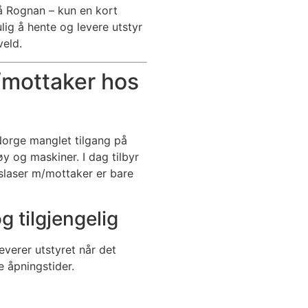
å Rognan – kun en kort
lig å hente og levere utstyr
veld.
m/mottaker hos
Norge manglet tilgang på
øy og maskiner. I dag tilbyr
sslaser m/mottaker er bare
og tilgjengelig
verer utstyret når det
 åpningstider.