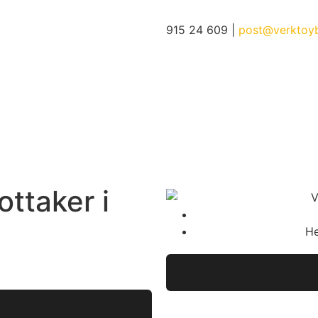
915 24 609 |
post@verktoy
ttaker i
He