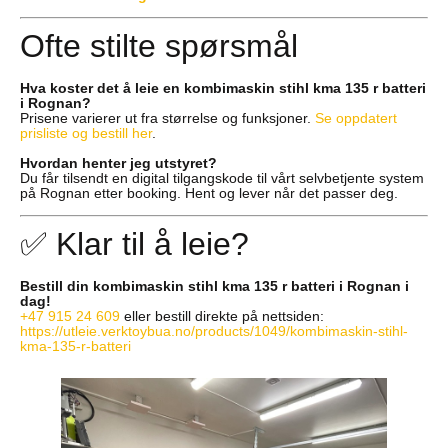
Ofte stilte spørsmål
Hva koster det å leie en kombimaskin stihl kma 135 r batteri
i Rognan?
Prisene varierer ut fra størrelse og funksjoner.
Se oppdatert
prisliste og bestill her
.
Hvordan henter jeg utstyret?
Du får tilsendt en digital tilgangskode til vårt selvbetjente system
på Rognan etter booking. Hent og lever når det passer deg.
✅ Klar til å leie?
Bestill din kombimaskin stihl kma 135 r batteri i Rognan i
dag!
+47 915 24 609
eller bestill direkte på nettsiden:
https://utleie.verktoybua.no/products/1049/kombimaskin-stihl-
kma-135-r-batteri