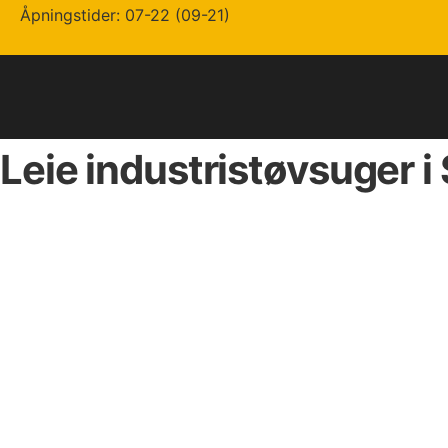
Skip
Åpningstider: 07-22 (09-21)
to
content
Leie industristøvsuger i