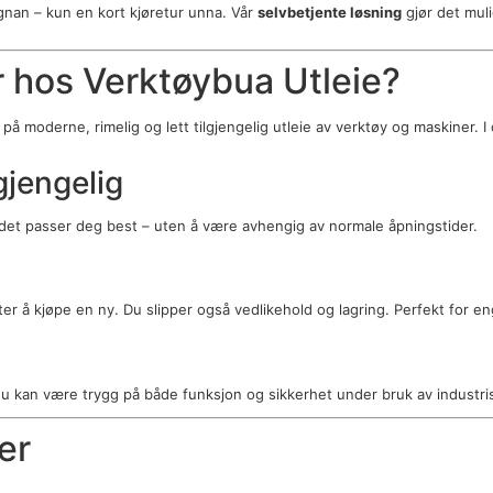
gnan – kun en kort kjøretur unna. Vår
selvbetjente løsning
gjør det muli
r hos Verktøybua Utleie?
 moderne, rimelig og lett tilgjengelig utleie av verktøy og maskiner. I da
lgjengelig
det passer deg best – uten å være avhengig av normale åpningstider.
er å kjøpe en ny. Du slipper også vedlikehold og lagring. Perfekt for en
 du kan være trygg på både funksjon og sikkerhet under bruk av industri
er