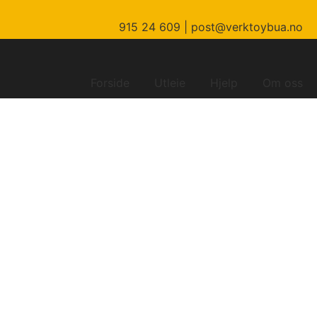
915 24 609 |
post@verktoybua.no
Forside
Utleie
Hjelp
Om oss