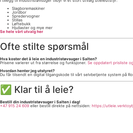
I tillegg til industristøvsuger tilbyr vi et stort utvalg utleieutstyr:
Slagboremaskiner
Jordbor
Spredervogner
Stillas
Løftebukk
Hjullaster og mye mer
Se hele vårt utvalg her
Ofte stilte spørsmål
Hva koster det å leie en industristøvsuger i Salten?
Prisene varierer ut fra størrelse og funksjoner.
Se oppdatert prisliste og
Hvordan henter jeg utstyret?
Du får tilsendt en digital tilgangskode til vårt selvbetjente system på 
✅ Klar til å leie?
Bestill din industristøvsuger i Salten i dag!
+47 915 24 609
eller bestill direkte på nettsiden:
https://utleie.verkt