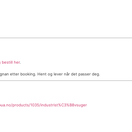
 bestill her
.
Rognan etter booking. Hent og lever når det passer deg.
oybua.no/products/1035/industrist%C3%B8vsuger