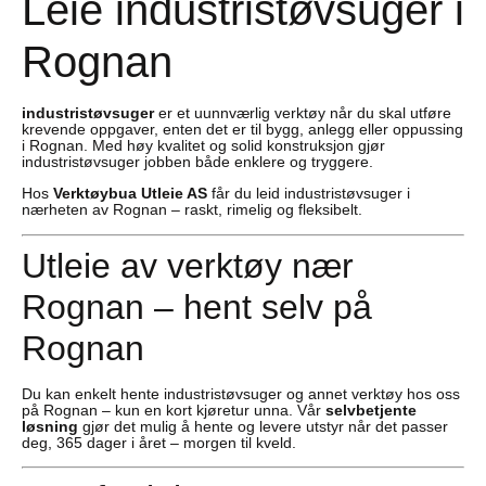
Leie industristøvsuger i
Rognan
industristøvsuger
er et uunnværlig verktøy når du skal utføre
krevende oppgaver, enten det er til bygg, anlegg eller oppussing
i Rognan. Med høy kvalitet og solid konstruksjon gjør
industristøvsuger jobben både enklere og tryggere.
Hos
Verktøybua Utleie AS
får du leid industristøvsuger i
nærheten av Rognan – raskt, rimelig og fleksibelt.
Utleie av verktøy nær
Rognan – hent selv på
Rognan
Du kan enkelt hente industristøvsuger og annet verktøy hos oss
på Rognan – kun en kort kjøretur unna. Vår
selvbetjente
løsning
gjør det mulig å hente og levere utstyr når det passer
deg, 365 dager i året – morgen til kveld.