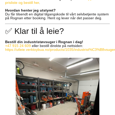
prisliste og bestill her
.
Hvordan henter jeg utstyret?
Du får tilsendt en digital tilgangskode til vårt selvbetjente system
på Rognan etter booking. Hent og lever når det passer deg.
✅ Klar til å leie?
Bestill din industristøvsuger i Rognan i dag!
+47 915 24 609
eller bestill direkte på nettsiden:
https://utleie.verktoybua.no/products/1035/industrist%C3%B8vsuge