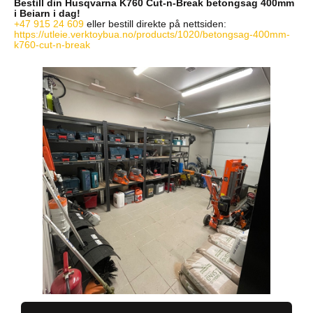
Bestill din Husqvarna K760 Cut-n-Break betongsag 400mm
i Beiarn i dag!
+47 915 24 609
eller bestill direkte på nettsiden:
https://utleie.verktoybua.no/products/1020/betongsag-400mm-
k760-cut-n-break