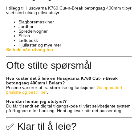
I tillegg til Husqvarna K760 Cut-n-Break betongsag 400mm tilbyr
vi et stort utvalg utleieutstyr:
Slagboremaskiner
Jordbor
Spredervogner
Stillas
Løftebukk
Hjullaster og mye mer
Se hele vårt utvalg her
Ofte stilte spørsmål
Hva koster det å leie en Husqvarna K760 Cut-n-Break
betongsag 400mm i Beiarn?
Prisene varierer ut fra størrelse og funksjoner.
Se oppdatert
prisliste og bestill her
.
Hvordan henter jeg utstyret?
Du får tilsendt en digital tilgangskode til vårt selvbetjente system
på Rognan etter booking. Hent og lever når det passer deg.
✅ Klar til å leie?