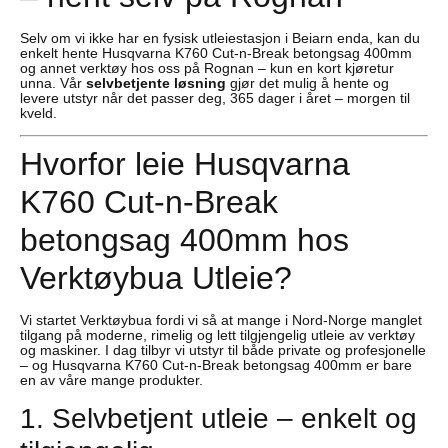
Selv om vi ikke har en fysisk utleiestasjon i Beiarn enda, kan du
enkelt hente Husqvarna K760 Cut-n-Break betongsag 400mm
og annet verktøy hos oss på Rognan – kun en kort kjøretur
unna. Vår
selvbetjente løsning
gjør det mulig å hente og
levere utstyr når det passer deg, 365 dager i året – morgen til
kveld.
Hvorfor leie Husqvarna
K760 Cut-n-Break
betongsag 400mm hos
Verktøybua Utleie?
Vi startet Verktøybua fordi vi så at mange i Nord-Norge manglet
tilgang på moderne, rimelig og lett tilgjengelig utleie av verktøy
og maskiner. I dag tilbyr vi utstyr til både private og profesjonelle
– og Husqvarna K760 Cut-n-Break betongsag 400mm er bare
en av våre mange produkter.
1. Selvbetjent utleie – enkelt og