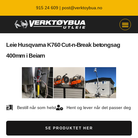
915 24 609 |
post@verktoybua.no
Leie Husqvarna K760 Cut-n-Break betongsag
400mm i Beiarn
Bestill når som helst
Hent og lever når det passer deg
SE PRODUKTET HER