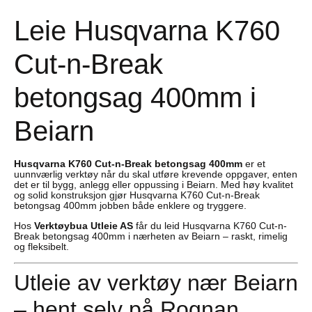
Leie Husqvarna K760
Cut-n-Break
betongsag 400mm i
Beiarn
Husqvarna K760 Cut-n-Break betongsag 400mm
er et
uunnværlig verktøy når du skal utføre krevende oppgaver, enten
det er til bygg, anlegg eller oppussing i Beiarn. Med høy kvalitet
og solid konstruksjon gjør Husqvarna K760 Cut-n-Break
betongsag 400mm jobben både enklere og tryggere.
Hos
Verktøybua Utleie AS
får du leid Husqvarna K760 Cut-n-
Break betongsag 400mm i nærheten av Beiarn – raskt, rimelig
og fleksibelt.
Utleie av verktøy nær Beiarn
– hent selv på Rognan