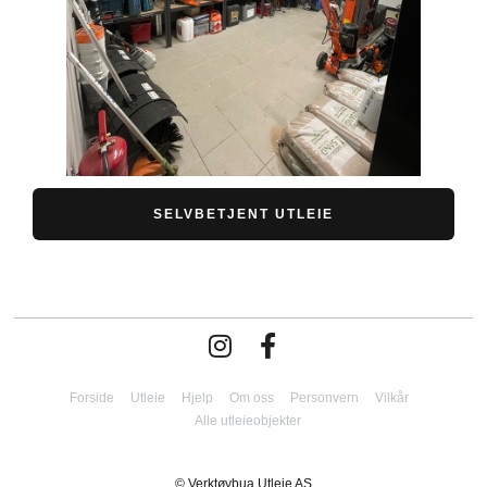
SELVBETJENT UTLEIE
Forside
Utleie
Hjelp
Om oss
Personvern
Vilkår
Alle utleieobjekter
© Verktøybua Utleie AS