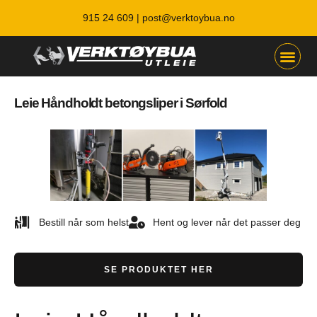
915 24 609 |
post@verktoybua.no
Leie Håndholdt betongsliper i Sørfold
Bestill når som helst
Hent og lever når det passer deg
SE PRODUKTET HER