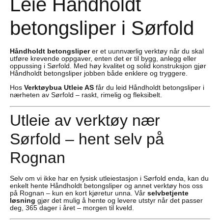
Leie Håndholdt
betongsliper i Sørfold
Håndholdt betongsliper
er et uunnværlig verktøy når du skal
utføre krevende oppgaver, enten det er til bygg, anlegg eller
oppussing i Sørfold. Med høy kvalitet og solid konstruksjon gjør
Håndholdt betongsliper jobben både enklere og tryggere.
Hos
Verktøybua Utleie AS
får du leid Håndholdt betongsliper i
nærheten av Sørfold – raskt, rimelig og fleksibelt.
Utleie av verktøy nær
Sørfold – hent selv på
Rognan
Selv om vi ikke har en fysisk utleiestasjon i Sørfold enda, kan du
enkelt hente Håndholdt betongsliper og annet verktøy hos oss
på Rognan – kun en kort kjøretur unna. Vår
selvbetjente
løsning
gjør det mulig å hente og levere utstyr når det passer
deg, 365 dager i året – morgen til kveld.