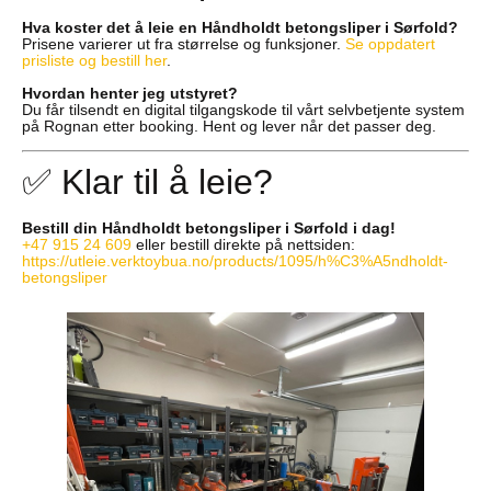
Hva koster det å leie en Håndholdt betongsliper i Sørfold?
Prisene varierer ut fra størrelse og funksjoner.
Se oppdatert
prisliste og bestill her
.
Hvordan henter jeg utstyret?
Du får tilsendt en digital tilgangskode til vårt selvbetjente system
på Rognan etter booking. Hent og lever når det passer deg.
✅ Klar til å leie?
Bestill din Håndholdt betongsliper i Sørfold i dag!
+47 915 24 609
eller bestill direkte på nettsiden:
https://utleie.verktoybua.no/products/1095/h%C3%A5ndholdt-
betongsliper