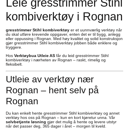
Leie gresstrimmer Stihl
kombiverktøy i Rognan
gresstrimmer Stihl kombiverktøy
er et uunnværlig verktøy når
du skal utføre krevende oppgaver, enten det er til bygg, anlegg
eller oppussing i Rognan. Med høy kvalitet og solid konstruksjon
gjør gresstrimmer Stihl kombiverktøy jobben både enklere og
tryggere.
Hos
Verktøybua Utleie AS
får du leid gresstrimmer Stihl
kombiverktøy i nærheten av Rognan – raskt, rimelig og
fleksibelt.
Utleie av verktøy nær
Rognan – hent selv på
Rognan
Du kan enkelt hente gresstrimmer Stihl kombiverktøy og annet
verktøy hos oss på Rognan – kun en kort kjøretur unna. Vår
selvbetjente løsning
gjør det mulig å hente og levere utstyr
når det passer deg, 365 dager i året – morgen til kveld.