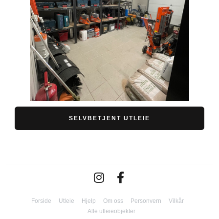
SELVBETJENT UTLEIE
Forside
Utleie
Hjelp
Om oss
Personvern
Vilkår
Alle utleieobjekter