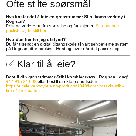
Ofte stilte spørsmål
Hva koster det å leie en gresstrimmer Stihl kombiverktøy i
Rognan?
Prisene varierer ut fra størrelse og funksjoner.
Se oppdatert
prisliste og bestill her
.
Hvordan henter jeg utstyret?
Du får tilsendt en digital tilgangskode til vårt selvbetjente system
på Rognan etter booking. Hent og lever når det passer deg.
✅ Klar til å leie?
Bestill din gresstrimmer Stihl kombiverktøy i Rognan i dag!
+47 915 24 609
eller bestill direkte på nettsiden:
https://utleie.verktoybua.no/products/1049/kombimaskin-stihl-
kma-135-r-batteri