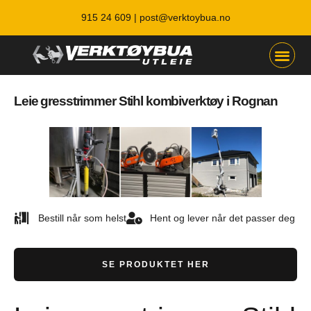
915 24 609 |
post@verktoybua.no
Leie gresstrimmer Stihl kombiverktøy i Rognan
Bestill når som helst
Hent og lever når det passer deg
SE PRODUKTET HER