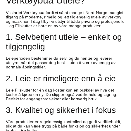
Verktøybua Utleie?
Vi startet Verktøybua fordi vi så at mange i Nord-Norge manglet
tilgang på moderne, rimelig og lett tilgjengelig utleie av verktøy
og maskiner. I dag tilbyr vi utstyr til både private og profesjonelle
– og Fliskutter er bare en av våre mange produkter.
1. Selvbetjent utleie – enkelt og
tilgjengelig
Leieperioden bestemmer du selv, og du henter og leverer
utstyret når det passer deg best – uten å være avhengig av
normale åpningstider.
2. Leie er rimeligere enn å eie
Leie Fliskutter for én dag koster kun en brøkdel av hva det
koster å kjøpe en ny. Du slipper også vedlikehold og lagring.
Perfekt for engangsprosjekter eller kortvarig bruk.
3. Kvalitet og sikkerhet i fokus
Våre produkter er regelmessig kontrollert og godt vedlikeholdt,
slik at du kan være trygg på både funksjon og sikkerhet under
bruk av Fliskutter.