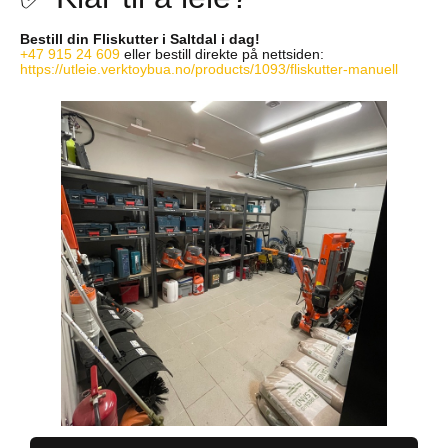
Bestill din Fliskutter i Saltdal i dag!
+47 915 24 609
eller bestill direkte på nettsiden:
https://utleie.verktoybua.no/products/1093/fliskutter-manuell