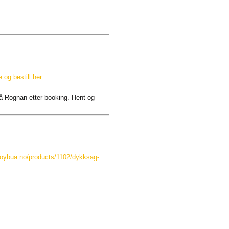
 og bestill her
.
 på Rognan etter booking. Hent og
ktoybua.no/products/1102/dykksag-