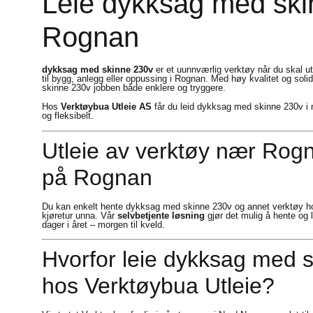
Leie dykksag med ski
Rognan
dykksag med skinne 230v
er et uunnværlig verktøy når du skal u
til bygg, anlegg eller oppussing i Rognan. Med høy kvalitet og sol
skinne 230v jobben både enklere og tryggere.
Hos
Verktøybua Utleie AS
får du leid dykksag med skinne 230v i 
og fleksibelt.
Utleie av verktøy nær Rogn
på Rognan
Du kan enkelt hente dykksag med skinne 230v og annet verktøy h
kjøretur unna. Vår
selvbetjente løsning
gjør det mulig å hente og 
dager i året – morgen til kveld.
Hvorfor leie dykksag med 
hos Verktøybua Utleie?