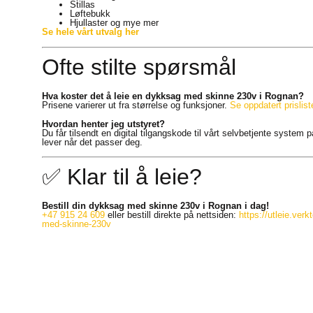
Stillas
Løftebukk
Hjullaster og mye mer
Se hele vårt utvalg her
Ofte stilte spørsmål
Hva koster det å leie en dykksag med skinne 230v i Rognan?
Prisene varierer ut fra størrelse og funksjoner.
Se oppdatert prisliste
Hvordan henter jeg utstyret?
Du får tilsendt en digital tilgangskode til vårt selvbetjente system
lever når det passer deg.
✅ Klar til å leie?
Bestill din dykksag med skinne 230v i Rognan i dag!
+47 915 24 609
eller bestill direkte på nettsiden:
https://utleie.ver
med-skinne-230v