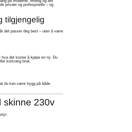
gang på moderne, rimelig og lett
både private og profesjonelle – og
 tilgjengelig
når det passer deg best – uten å være
 hva det koster å kjøpe en ny. Du
ler kortvarig bruk.
k at du kan være trygg på både
 skinne 230v
styr: