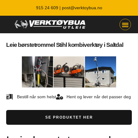
915 24 609 |
post@verktoybua.no
Leie børstetrommel Stihl kombiverktøy i Saltdal
Bestill når som helst
Hent og lever når det passer deg
SE PRODUKTET HER