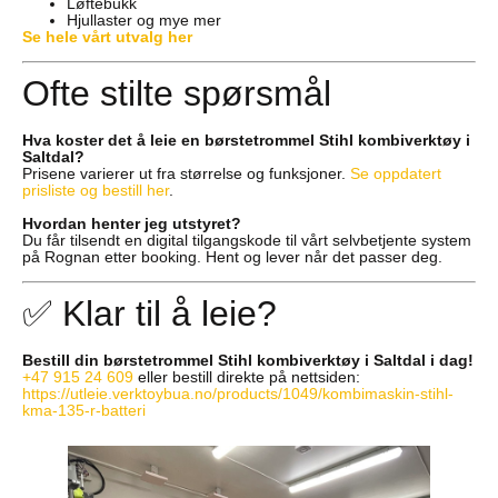
Løftebukk
Hjullaster og mye mer
Se hele vårt utvalg her
Ofte stilte spørsmål
Hva koster det å leie en børstetrommel Stihl kombiverktøy i
Saltdal?
Prisene varierer ut fra størrelse og funksjoner.
Se oppdatert
prisliste og bestill her
.
Hvordan henter jeg utstyret?
Du får tilsendt en digital tilgangskode til vårt selvbetjente system
på Rognan etter booking. Hent og lever når det passer deg.
✅ Klar til å leie?
Bestill din børstetrommel Stihl kombiverktøy i Saltdal i dag!
+47 915 24 609
eller bestill direkte på nettsiden:
https://utleie.verktoybua.no/products/1049/kombimaskin-stihl-
kma-135-r-batteri