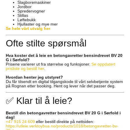
Slagboremaskiner
Jordbor
Spredervogner
Stillas
Løftebukk
Hjullaster og mye mer
Se hele vårt utvalg her
Ofte stilte spørsmål
Hva koster det å leie en betongavretter bensindrevet BV 20
G i Sørfold?
Prisene varierer ut fra størrelse og funksjoner.
Se oppdatert
prisliste og bestill her
.
Hvordan henter jeg utstyret?
Du får tilsendt en digital tilgangskode til vårt selvbetjente system
på Rognan etter booking. Hent og lever når det passer deg.
✅ Klar til å leie?
Bestill din betongavretter bensindrevet BV 20 G i Sørfold i
dag!
+47 915 24 609
eller bestill direkte på nettsiden:
https://utleie.verktoybua.no/products/1018/betongavretter-bv-