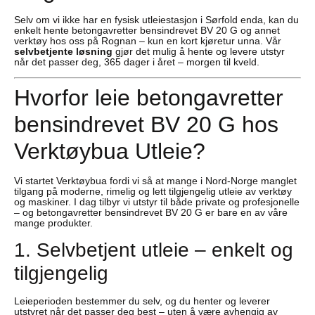
Selv om vi ikke har en fysisk utleiestasjon i Sørfold enda, kan du
enkelt hente betongavretter bensindrevet BV 20 G og annet
verktøy hos oss på Rognan – kun en kort kjøretur unna. Vår
selvbetjente løsning
gjør det mulig å hente og levere utstyr
når det passer deg, 365 dager i året – morgen til kveld.
Hvorfor leie betongavretter
bensindrevet BV 20 G hos
Verktøybua Utleie?
Vi startet Verktøybua fordi vi så at mange i Nord-Norge manglet
tilgang på moderne, rimelig og lett tilgjengelig utleie av verktøy
og maskiner. I dag tilbyr vi utstyr til både private og profesjonelle
– og betongavretter bensindrevet BV 20 G er bare en av våre
mange produkter.
1. Selvbetjent utleie – enkelt og
tilgjengelig
Leieperioden bestemmer du selv, og du henter og leverer
utstyret når det passer deg best – uten å være avhengig av