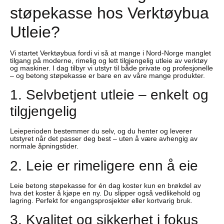
støpekasse hos Verktøybua
Utleie?
Vi startet Verktøybua fordi vi så at mange i Nord-Norge manglet
tilgang på moderne, rimelig og lett tilgjengelig utleie av verktøy
og maskiner. I dag tilbyr vi utstyr til både private og profesjonelle
– og betong støpekasse er bare en av våre mange produkter.
1. Selvbetjent utleie – enkelt og
tilgjengelig
Leieperioden bestemmer du selv, og du henter og leverer
utstyret når det passer deg best – uten å være avhengig av
normale åpningstider.
2. Leie er rimeligere enn å eie
Leie betong støpekasse for én dag koster kun en brøkdel av
hva det koster å kjøpe en ny. Du slipper også vedlikehold og
lagring. Perfekt for engangsprosjekter eller kortvarig bruk.
3. Kvalitet og sikkerhet i fokus