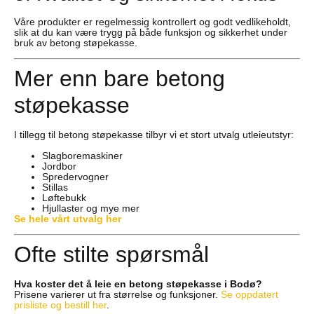
Våre produkter er regelmessig kontrollert og godt vedlikeholdt,
slik at du kan være trygg på både funksjon og sikkerhet under
bruk av betong støpekasse.
Mer enn bare betong
støpekasse
I tillegg til betong støpekasse tilbyr vi et stort utvalg utleieutstyr:
Slagboremaskiner
Jordbor
Spredervogner
Stillas
Løftebukk
Hjullaster og mye mer
Se hele vårt utvalg her
Ofte stilte spørsmål
Hva koster det å leie en betong støpekasse i Bodø?
Prisene varierer ut fra størrelse og funksjoner.
Se oppdatert
prisliste og bestill her
.