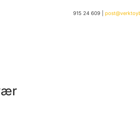
915 24 609 |
post@verktoy
vær