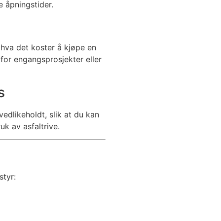
 åpningstider.
 hva det koster å kjøpe en
 for engangsprosjekter eller
s
edlikeholdt, slik at du kan
k av asfaltrive.
styr: