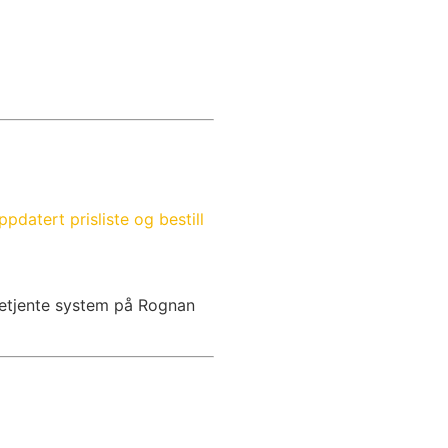
ppdatert prisliste og bestill
lvbetjente system på Rognan