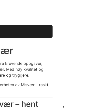
vær
øre krevende oppgaver,
vær. Med høy kvalitet og
ere og tryggere.
 nærheten av Misvær – raskt,
svær – hent