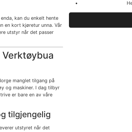
He
r enda, kan du enkelt hente
n en kort kjøretur unna. Vår
re utstyr når det passer
os Verktøybua
Norge manglet tilgang på
øy og maskiner. I dag tilbyr
ltrive er bare en av våre
og tilgjengelig
verer utstyret når det