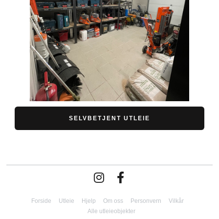
SELVBETJENT UTLEIE
Forside
Utleie
Hjelp
Om oss
Personvern
Vilkår
Alle utleieobjekter