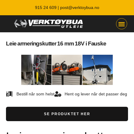
915 24 609 |
post@verktoybua.no
Leie armeringskutter 16 mm 18V i Fauske
Bestill når som helst
Hent og lever når det passer deg
SE PRODUKTET HER