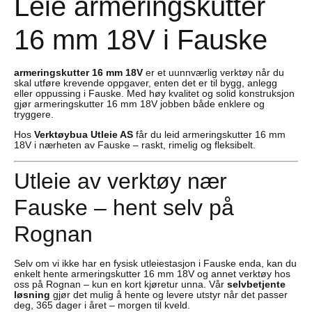
Leie armeringskutter
16 mm 18V i Fauske
armeringskutter 16 mm 18V
er et uunnværlig verktøy når du
skal utføre krevende oppgaver, enten det er til bygg, anlegg
eller oppussing i Fauske. Med høy kvalitet og solid konstruksjon
gjør armeringskutter 16 mm 18V jobben både enklere og
tryggere.
Hos
Verktøybua Utleie AS
får du leid armeringskutter 16 mm
18V i nærheten av Fauske – raskt, rimelig og fleksibelt.
Utleie av verktøy nær
Fauske – hent selv på
Rognan
Selv om vi ikke har en fysisk utleiestasjon i Fauske enda, kan du
enkelt hente armeringskutter 16 mm 18V og annet verktøy hos
oss på Rognan – kun en kort kjøretur unna. Vår
selvbetjente
løsning
gjør det mulig å hente og levere utstyr når det passer
deg, 365 dager i året – morgen til kveld.