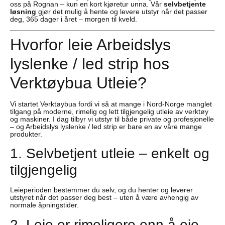
oss på Rognan – kun en kort kjøretur unna. Vår
selvbetjente
løsning
gjør det mulig å hente og levere utstyr når det passer
deg, 365 dager i året – morgen til kveld.
Hvorfor leie Arbeidslys
lyslenke / led strip hos
Verktøybua Utleie?
Vi startet Verktøybua fordi vi så at mange i Nord-Norge manglet
tilgang på moderne, rimelig og lett tilgjengelig utleie av verktøy
og maskiner. I dag tilbyr vi utstyr til både private og profesjonelle
– og Arbeidslys lyslenke / led strip er bare en av våre mange
produkter.
1. Selvbetjent utleie – enkelt og
tilgjengelig
Leieperioden bestemmer du selv, og du henter og leverer
utstyret når det passer deg best – uten å være avhengig av
normale åpningstider.
2. Leie er rimeligere enn å eie