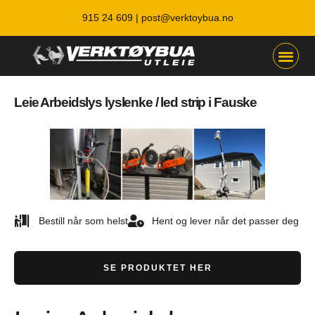
915 24 609 |
post@verktoybua.no
Leie Arbeidslys lyslenke / led strip i Fauske
Bestill når som helst
Hent og lever når det passer deg
SE PRODUKTET HER