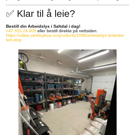
✅ Klar til å leie?
Bestill din Arbeidslys i Saltdal i dag!
+47 915 24 609
eller bestill direkte på nettsiden:
https://utleie.verktoybua.no/products/1096/arbeidslys-lyslenke-
led-strip